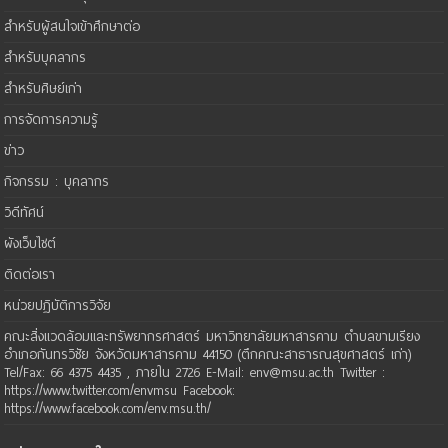
สำหรับผู้สนใจเข้าศึกษาต่อ
สำหรับบุคลากร
สำหรับศิษย์เก่า
การจัดการความรู้
ข่าว
กิจกรรม : บุคลากร
วิดีทัศน์
ผังเว็บไซต์
ติดต่อเรา
หน่วยปฏิบัติการวิจัย
คณะสิ่งแวดล้อมและทรัพยากรศาสตร์ มหาวิทยาลัยมหาสารคาม ตำบลขามเรียง
อำเภอกันทรวิชัย จังหวัดมหาสารคาม 44150 (ตึกคณะสาธารณสุขศาสตร์ เก่า)
Tel/Fax: 66 4375 4435 , ภายใน 2726 E-Mail: env@msu.ac.th Twitter :
https://www.twitter.com/envmsu Facebook:
https://www.facebook.com/env.msu.th/