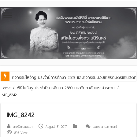
กิจกรรมไหว้ครู ประจำปีการศึกษา 2569 และกิจกรรมมอบเกียรติบัตรแก่นิสิตท
คณะสิ่งแวดล้อมฯ มมส ร่วมสืบสานประเพณีฮีตเดือน ๘ ถวายเทียนพรรษา ๒๙ 
Home
/
พิธีไหว้ครู ประจำปีการศึกษา 2560 มหาวิทยาลัยมหาสารคาม
/
IMG_8242
IMG_8242
env@msu.ac.th
August 31, 2017
Leave a comment
893 Views