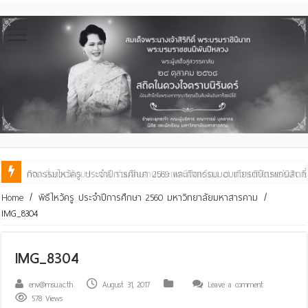
คณะสิ่งแวดล้อมฯ มมส ร่วมสืบสานประเพณีฮีตเดือน ๘ ถวายเทียนพรรษา ๒๙ 
Home
/
พิธีไหว้ครู ประจำปีการศึกษา 2560 มหาวิทยาลัยมหาสารคาม
/
IMG_8304
IMG_8304
env@msu.ac.th
August 31, 2017
Leave a comment
578 Views