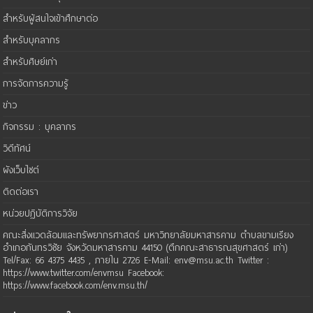
สำหรับผู้สนใจเข้าศึกษาต่อ
สำหรับบุคลากร
สำหรับศิษย์เก่า
การจัดการความรู้
ข่าว
กิจกรรม : บุคลากร
วิดีทัศน์
ผังเว็บไซต์
ติดต่อเรา
หน่วยปฏิบัติการวิจัย
คณะสิ่งแวดล้อมและทรัพยากรศาสตร์ มหาวิทยาลัยมหาสารคาม ตำบลขามเรียง
อำเภอกันทรวิชัย จังหวัดมหาสารคาม 44150 (ตึกคณะสาธารณสุขศาสตร์ เก่า)
Tel/Fax: 66 4375 4435 , ภายใน 2726 E-Mail: env@msu.ac.th Twitter :
https://www.twitter.com/envmsu Facebook:
https://www.facebook.com/env.msu.th/