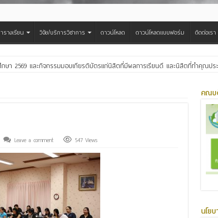
ารางเรียน
วิจัย/บริการวิชาการ
ดาวน์โหลด
ดาวน์โหลดแบบฟอร์ม
ติดต่อเรา
ศึกษา 2569 และกิจกรรมมอบเกียรติบัตรแก่นิสิตที่มีผลการเรียนดี และนิสิตที่ทำคุณ
สืบสานประเพณีฮีตเดือน ๘ ถวายเทียนพรรษา ๒๙ วัด เฉลิมพระเกียรติพระบาทสมเด็จพ
คณบด
Leave a comment
547 Views
นโยบ