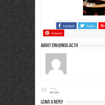
Facebook
Twitter
Share
Pinterest
About env@msu.ac.th
Previous
IMG_8056
Leave a Reply