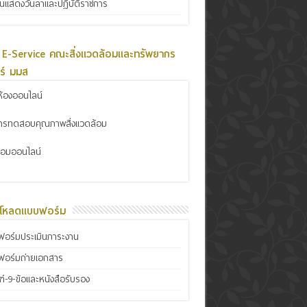
ินแสดงวันลาและปฏิบัติราชการ
 E-Service คณะสิ่งแวดล้อมและทรัพยากร
ร์ มมส
้องออนไลน์
การทดสอบคุณภาพสิ่งแวดล้อม
ซ่อมออนไลน์
์โหลดแบบฟอร์ม
อร์มประเมินภาระงาน
ฟอร์มถ่ายเอกสาร
์-9-ข้อและหนังสือรับรอง