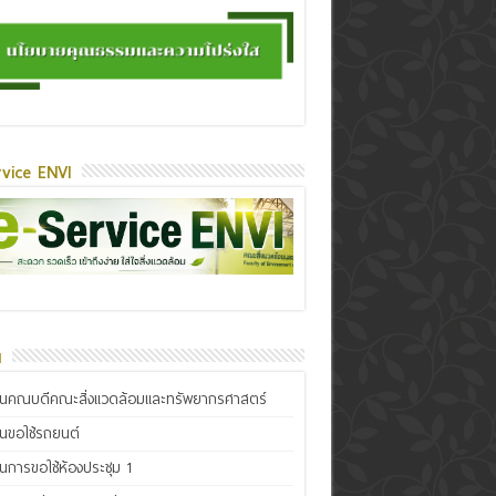
vice ENVI
น
ินคณบดีคณะสิ่งแวดล้อมและทรัพยากรศาสตร์
ินขอใช้รถยนต์
ินการขอใช้ห้องประชุม 1