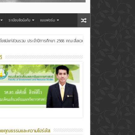
ระเบียบข้อบังคับ
แบบฟอร์ม
ประโยชน์แก่ส่วนรวม ประจำปีการศึกษา 2568 คณะสิ่งแวดล้อมและทรัพยากรศาสตร์
ระเจ้าอยู่หัว
ี
ายคุณธรรมและความโปร่งใส