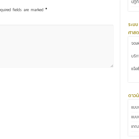
ปฏิท
quired fields are marked
*
ระบบ
ศาสต
จองห
บริ
แจ้ง
ดาวน
แบบฟ
แบบ
เกณฑ