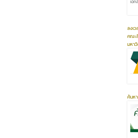
เอกส
ลงเว
คณะส
มหาว
ค้นหา