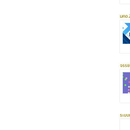
มคอ.2
จรร
ระบบ