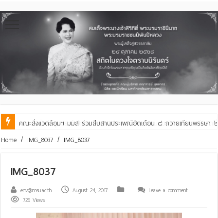
คณะสิ่งแวดล้อมฯ มมส ร่วมสืบสานประเพณีฮีตเดือน ๘ ถวายเทียนพรรษา ๒๙ 
Home
/
IMG_8037
/
IMG_8037
IMG_8037
env@msu.ac.th
August 24, 2017
Leave a comment
726 Views